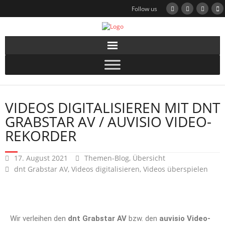
Follow us
VIDEOS DIGITALISIEREN MIT DNT
GRABSTAR AV / AUVISIO VIDEO-
REKORDER
17. August 2021
Themen-Blog
,
Übersicht
dnt Grabstar AV
,
Videos digitalisieren
,
Videos überspielen
Wir verleihen den
dnt Grabstar AV
bzw. den
auvisio Video-