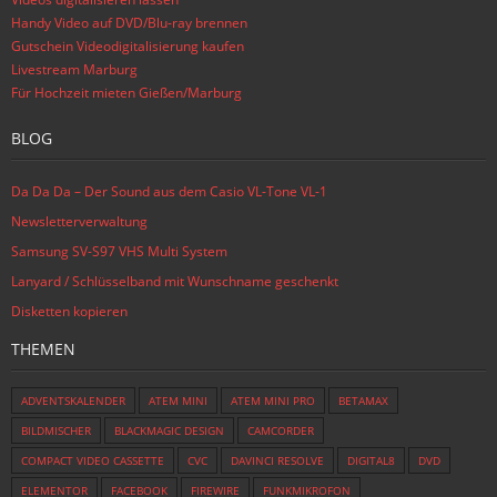
Handy Video auf DVD/Blu-ray brennen
Gutschein Videodigitalisierung kaufen
Livestream Marburg
Für Hochzeit mieten Gießen/Marburg
BLOG
Da Da Da – Der Sound aus dem Casio VL-Tone VL-1
Newsletterverwaltung
Samsung SV-S97 VHS Multi System
Lanyard / Schlüsselband mit Wunschname geschenkt
Disketten kopieren
THEMEN
ADVENTSKALENDER
ATEM MINI
ATEM MINI PRO
BETAMAX
BILDMISCHER
BLACKMAGIC DESIGN
CAMCORDER
COMPACT VIDEO CASSETTE
CVC
DAVINCI RESOLVE
DIGITAL8
DVD
ELEMENTOR
FACEBOOK
FIREWIRE
FUNKMIKROFON