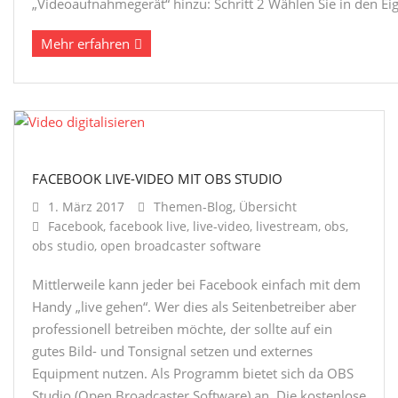
„Videoaufnahmegerät“ hinzu: Schritt 2 Wählen Sie in den Eig
Mehr erfahren
FACEBOOK LIVE-VIDEO MIT OBS STUDIO
1. März 2017
Themen-Blog
,
Übersicht
Facebook
,
facebook live
,
live-video
,
livestream
,
obs
,
obs studio
,
open broadcaster software
Mittlerweile kann jeder bei Facebook einfach mit dem
Handy „live gehen“. Wer dies als Seitenbetreiber aber
professionell betreiben möchte, der sollte auf ein
gutes Bild- und Tonsignal setzen und externes
Equipment nutzen. Als Programm bietet sich da OBS
Studio (Open Broadcaster Software) an. Die kostenlose