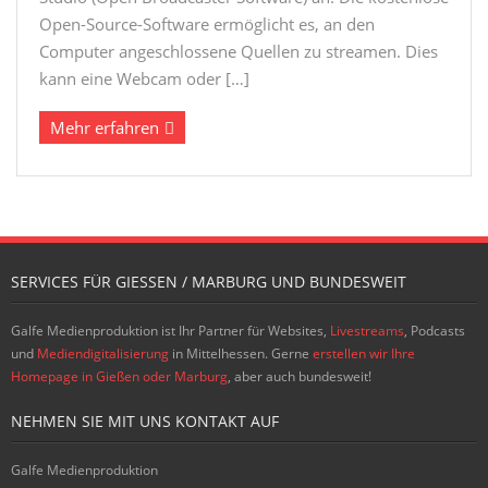
Open-Source-Software ermöglicht es, an den
Computer angeschlossene Quellen zu streamen. Dies
kann eine Webcam oder […]
Mehr erfahren
SERVICES FÜR GIESSEN / MARBURG UND BUNDESWEIT
Galfe Medienproduktion ist Ihr Partner für Websites,
Livestreams
, Podcasts
und
Mediendigitalisierung
in Mittelhessen. Gerne
erstellen wir Ihre
Homepage in Gießen oder Marburg
, aber auch bundesweit!
NEHMEN SIE MIT UNS KONTAKT AUF
Galfe Medienproduktion