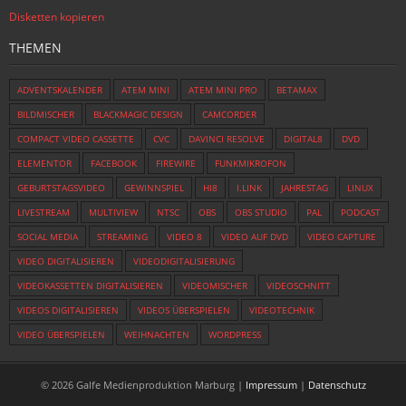
Disketten kopieren
THEMEN
ADVENTSKALENDER
ATEM MINI
ATEM MINI PRO
BETAMAX
BILDMISCHER
BLACKMAGIC DESIGN
CAMCORDER
COMPACT VIDEO CASSETTE
CVC
DAVINCI RESOLVE
DIGITAL8
DVD
ELEMENTOR
FACEBOOK
FIREWIRE
FUNKMIKROFON
GEBURTSTAGSVIDEO
GEWINNSPIEL
HI8
I.LINK
JAHRESTAG
LINUX
LIVESTREAM
MULTIVIEW
NTSC
OBS
OBS STUDIO
PAL
PODCAST
SOCIAL MEDIA
STREAMING
VIDEO 8
VIDEO AUF DVD
VIDEO CAPTURE
VIDEO DIGITALISIEREN
VIDEODIGITALISIERUNG
VIDEOKASSETTEN DIGITALISIEREN
VIDEOMISCHER
VIDEOSCHNITT
VIDEOS DIGITALISIEREN
VIDEOS ÜBERSPIELEN
VIDEOTECHNIK
VIDEO ÜBERSPIELEN
WEIHNACHTEN
WORDPRESS
© 2026 Galfe Medienproduktion Marburg |
Impressum
|
Datenschutz