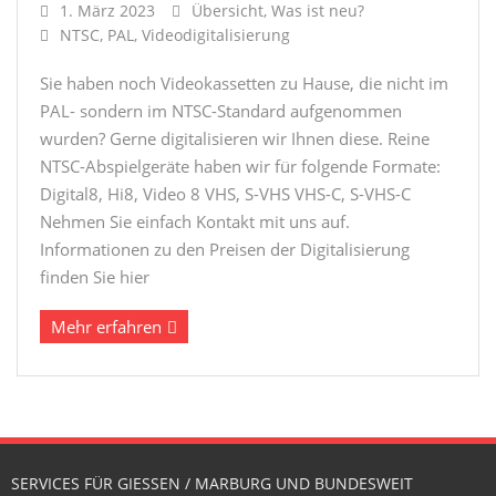
1. März 2023
Übersicht
,
Was ist neu?
NTSC
,
PAL
,
Videodigitalisierung
Sie haben noch Videokassetten zu Hause, die nicht im
PAL- sondern im NTSC-Standard aufgenommen
wurden? Gerne digitalisieren wir Ihnen diese. Reine
NTSC-Abspielgeräte haben wir für folgende Formate:
Digital8, Hi8, Video 8 VHS, S-VHS VHS-C, S-VHS-C
Nehmen Sie einfach Kontakt mit uns auf.
Informationen zu den Preisen der Digitalisierung
finden Sie hier
Mehr erfahren
SERVICES FÜR GIESSEN / MARBURG UND BUNDESWEIT