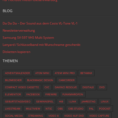
BLOG
Da Da Da – Der Sound aus dem Casio VL-Tone VL-1
Newsletterverwaltung
Samsung SV-S97 VHS Multi System
Lanyard / Schlüsselband mit Wunschname geschenkt
Disketten kopieren
THEMEN
ADVENTSKALENDER
ATEM MINI
ATEM MINI PRO
BETAMAX
BILDMISCHER
BLACKMAGIC DESIGN
CAMCORDER
COMPACT VIDEO CASSETTE
CVC
DAVINCI RESOLVE
DIGITAL8
DVD
ELEMENTOR
FACEBOOK
FIREWIRE
FUNKMIKROFON
GEBURTSTAGSVIDEO
GEWINNSPIEL
HI8
I.LINK
JAHRESTAG
LINUX
LIVESTREAM
MULTIVIEW
NTSC
OBS
OBS STUDIO
PAL
PODCAST
SOCIAL MEDIA
STREAMING
VIDEO 8
VIDEO AUF DVD
VIDEO CAPTURE