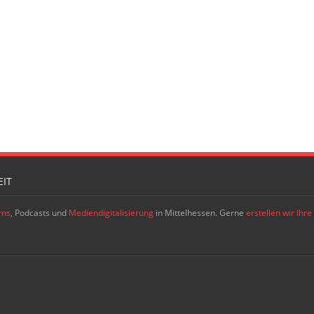
IT
ams
, Podcasts und
Mediendigitalisierung
in Mittelhessen. Gerne
erstellen wir Ih