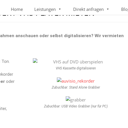
Home
Leistungen
Direkt anfragen
Blo
DER / VHS PLAYER MIETEN
ahmen anschauen oder selbst digitalisieren? Wir vermieten
d Ton.
VHS Kassette digitalisieren
ekorder
ber
oder
Zubuchbar: Stand Alone Grabber
Zubuchbar: USB Video Grabber (nur für PC)
ter,