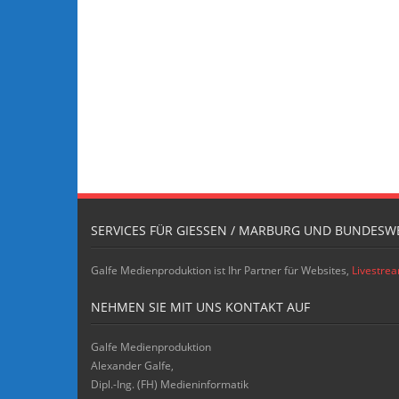
SERVICES FÜR GIESSEN / MARBURG UND BUNDESWE
Galfe Medienproduktion ist Ihr Partner für Websites,
Livestre
NEHMEN SIE MIT UNS KONTAKT AUF
Galfe Medienproduktion
Alexander Galfe,
Dipl.-Ing. (FH) Medieninformatik