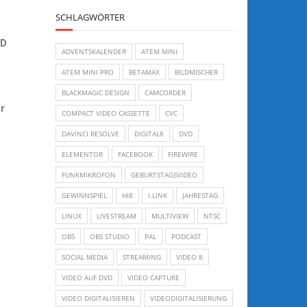
SCHLAGWÖRTER
VD
ADVENTSKALENDER
ATEM MINI
ATEM MINI PRO
BETAMAX
BILDMISCHER
BLACKMAGIC DESIGN
CAMCORDER
r
COMPACT VIDEO CASSETTE
CVC
DAVINCI RESOLVE
DIGITAL8
DVD
ELEMENTOR
FACEBOOK
FIREWIRE
FUNKMIKROFON
GEBURTSTAGSVIDEO
GEWINNSPIEL
HI8
I.LINK
JAHRESTAG
LINUX
LIVESTREAM
MULTIVIEW
NTSC
OBS
OBS STUDIO
PAL
PODCAST
SOCIAL MEDIA
STREAMING
VIDEO 8
VIDEO AUF DVD
VIDEO CAPTURE
VIDEO DIGITALISIEREN
VIDEODIGITALISIERUNG