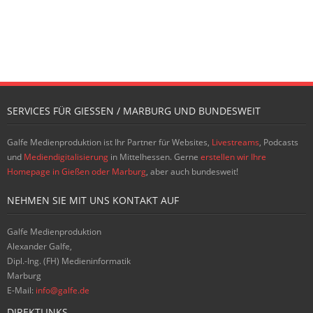
SERVICES FÜR GIESSEN / MARBURG UND BUNDESWEIT
Galfe Medienproduktion ist Ihr Partner für Websites,
Livestreams
, Podcasts
und
Mediendigitalisierung
in Mittelhessen. Gerne
erstellen wir Ihre
Homepage in Gießen oder Marburg
, aber auch bundesweit!
NEHMEN SIE MIT UNS KONTAKT AUF
Galfe Medienproduktion
Alexander Galfe,
Dipl.-Ing. (FH) Medieninformatik
Marburg
E-Mail:
info@galfe.de
DIREKTLINKS