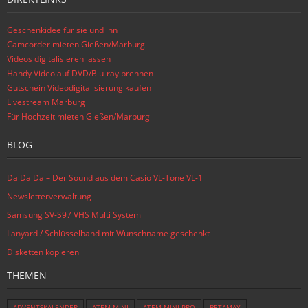
Geschenkidee für sie und ihn
Camcorder mieten Gießen/Marburg
Videos digitalisieren lassen
Handy Video auf DVD/Blu-ray brennen
Gutschein Videodigitalisierung kaufen
Livestream Marburg
Für Hochzeit mieten Gießen/Marburg
BLOG
Da Da Da – Der Sound aus dem Casio VL-Tone VL-1
Newsletterverwaltung
Samsung SV-S97 VHS Multi System
Lanyard / Schlüsselband mit Wunschname geschenkt
Disketten kopieren
THEMEN
ADVENTSKALENDER
ATEM MINI
ATEM MINI PRO
BETAMAX