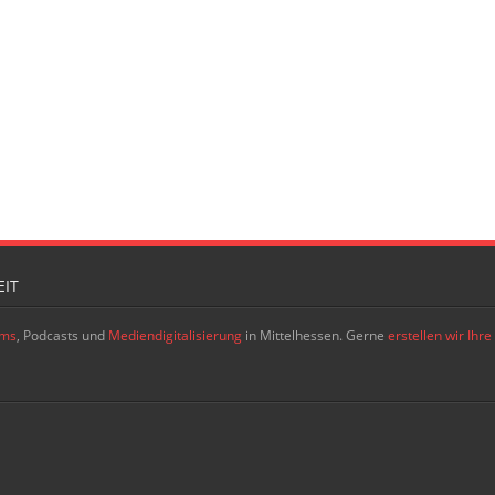
IT
ams
, Podcasts und
Mediendigitalisierung
in Mittelhessen. Gerne
erstellen wir Ih