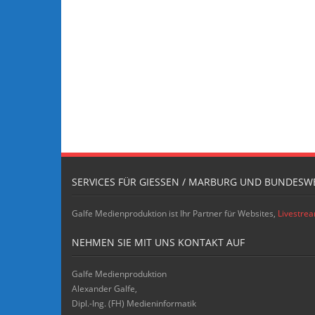
SERVICES FÜR GIESSEN / MARBURG UND BUNDESWE
Galfe Medienproduktion ist Ihr Partner für Websites,
Livestre
NEHMEN SIE MIT UNS KONTAKT AUF
Galfe Medienproduktion
Alexander Galfe,
Dipl.-Ing. (FH) Medieninformatik