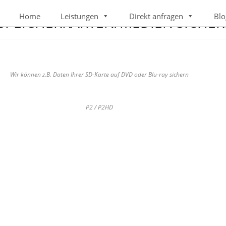
Home
Leistungen
Direkt anfragen
Blo
 SPEICHERKARTEN/MEDIEN SICHE
Wir können z.B. Daten Ihrer SD-Karte auf DVD oder Blu-ray sichern
P2 / P2HD