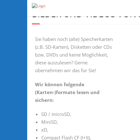
BILDER UND VIDEOS VON
Sie haben noch (alte) Speicherkarten
(z.B. SD-Karten), Disketten oder CDs
bzw. DVDs und keine Möglichkeit,
diese auszulesen? Gerne
übernehmen wir das für Sie!
Wir können folgende
(Karten-)formate lesen und
sichern:
SD / microSD,
MiniSD,
xD,
Compact Flash CF (I+II),