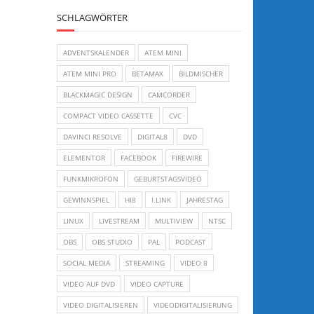
SCHLAGWÖRTER
ADVENTSKALENDER
ATEM MINI
ATEM MINI PRO
BETAMAX
BILDMISCHER
BLACKMAGIC DESIGN
CAMCORDER
COMPACT VIDEO CASSETTE
CVC
DAVINCI RESOLVE
DIGITAL8
DVD
ELEMENTOR
FACEBOOK
FIREWIRE
FUNKMIKROFON
GEBURTSTAGSVIDEO
GEWINNSPIEL
HI8
I.LINK
JAHRESTAG
LINUX
LIVESTREAM
MULTIVIEW
NTSC
OBS
OBS STUDIO
PAL
PODCAST
SOCIAL MEDIA
STREAMING
VIDEO 8
VIDEO AUF DVD
VIDEO CAPTURE
VIDEO DIGITALISIEREN
VIDEODIGITALISIERUNG