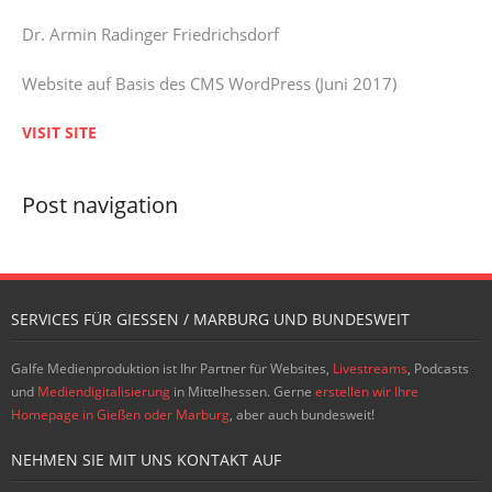
Dr. Armin Radinger Friedrichsdorf
Website auf Basis des CMS WordPress (Juni 2017)
VISIT SITE
Post navigation
SERVICES FÜR GIESSEN / MARBURG UND BUNDESWEIT
Galfe Medienproduktion ist Ihr Partner für Websites,
Livestreams
, Podcasts
und
Mediendigitalisierung
in Mittelhessen. Gerne
erstellen wir Ihre
Homepage in Gießen oder Marburg
, aber auch bundesweit!
NEHMEN SIE MIT UNS KONTAKT AUF