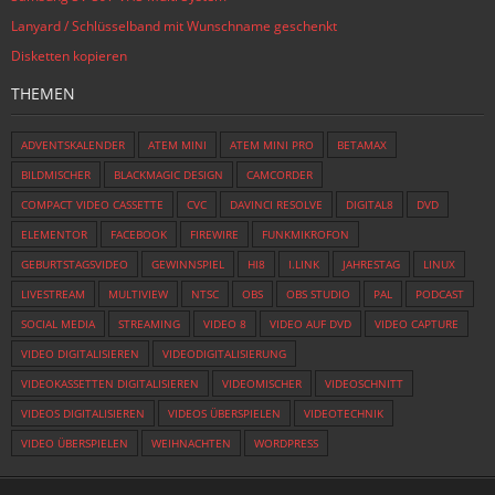
Lanyard / Schlüsselband mit Wunschname geschenkt
Disketten kopieren
THEMEN
ADVENTSKALENDER
ATEM MINI
ATEM MINI PRO
BETAMAX
BILDMISCHER
BLACKMAGIC DESIGN
CAMCORDER
COMPACT VIDEO CASSETTE
CVC
DAVINCI RESOLVE
DIGITAL8
DVD
ELEMENTOR
FACEBOOK
FIREWIRE
FUNKMIKROFON
GEBURTSTAGSVIDEO
GEWINNSPIEL
HI8
I.LINK
JAHRESTAG
LINUX
LIVESTREAM
MULTIVIEW
NTSC
OBS
OBS STUDIO
PAL
PODCAST
SOCIAL MEDIA
STREAMING
VIDEO 8
VIDEO AUF DVD
VIDEO CAPTURE
VIDEO DIGITALISIEREN
VIDEODIGITALISIERUNG
VIDEOKASSETTEN DIGITALISIEREN
VIDEOMISCHER
VIDEOSCHNITT
VIDEOS DIGITALISIEREN
VIDEOS ÜBERSPIELEN
VIDEOTECHNIK
VIDEO ÜBERSPIELEN
WEIHNACHTEN
WORDPRESS