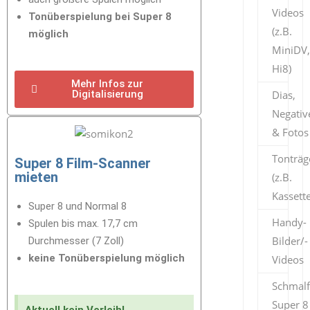
Videos
Tonüberspielung bei Super 8
(z.B.
möglich
MiniDV,
Hi8)
Mehr Infos zur
Dias,
Digitalisierung
Negativ
& Fotos
Tonträg
Super 8 Film-Scanner
mieten
(z.B.
Kassett
Super 8 und Normal 8
Handy-
Spulen bis max. 17,7 cm
Bilder/-
Durchmesser (7 Zoll)
keine Tonüberspielung möglich
Videos
Schmalf
Super 8
Aktuell kein Verleih!