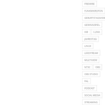
FIREWIRE
FUNKMIKROFON
GEBURTSTAGSVID
GEWINNSPIEL
HI8
I.LINK
JAHRESTAG
LINUX
LIVESTREAM
MULTIVIEW
NTSC
OBS
OBS STUDIO
PAL
PODCAST
SOCIAL MEDIA
STREAMING