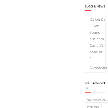
BLOG & NEWS
Da Da Da
– Der
Sound
aus dem
Casio VL-
Tone VL-
1
Newsletter
SCHLAGWÖRT
ER
ADVENTSKALENDE
ATEM MINI