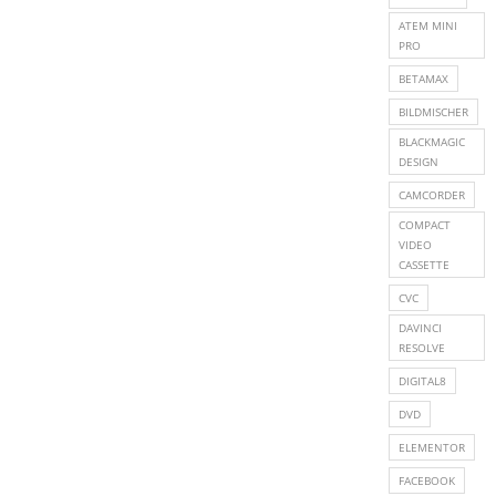
ATEM MINI
PRO
BETAMAX
BILDMISCHER
BLACKMAGIC
DESIGN
CAMCORDER
COMPACT
VIDEO
CASSETTE
CVC
DAVINCI
RESOLVE
DIGITAL8
DVD
ELEMENTOR
FACEBOOK