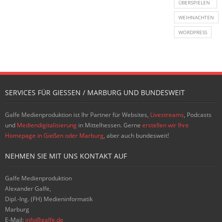
ÜBERSPIELEN
WEIHNACHTEN
WORDPRESS
SERVICES FÜR GIESSEN / MARBURG UND BUNDESWEIT
Galfe Medienproduktion ist Ihr Partner für Websites,
Livestreams
, Podcasts
und
Mediendigitalisierung
in Mittelhessen. Gerne
erstellen wir Ihre
Homepage in Gießen oder Marburg
, aber auch bundesweit!
NEHMEN SIE MIT UNS KONTAKT AUF
Galfe Medienproduktion
Alexander Galfe,
Dipl.-Ing. (FH) Medieninformatik
Marburg
E-Mail:
info@galfe.de