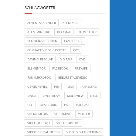
SCHLAGWÖRTER
ADVENTSKALENDER
ATEM MINI
ATEM MINI PRO
BETAMAX
BILDMISCHER
BLACKMAGIC DESIGN
CAMCORDER
COMPACT VIDEO CASSETTE
CVC
DAVINCI RESOLVE
DIGITAL8
DVD
ELEMENTOR
FACEBOOK
FIREWIRE
FUNKMIKROFON
GEBURTSTAGSVIDEO
GEWINNSPIEL
HI8
I.LINK
JAHRESTAG
LINUX
LIVESTREAM
MULTIVIEW
NTSC
OBS
OBS STUDIO
PAL
PODCAST
SOCIAL MEDIA
STREAMING
VIDEO 8
VIDEO AUF DVD
VIDEO CAPTURE
VIDEO DIGITALISIEREN
VIDEODIGITALISIERUNG