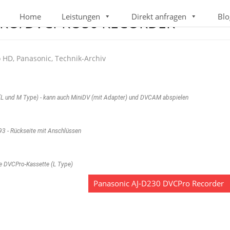
Home
Leistungen
Direkt anfragen
Blo
PRO/DVCPRO50 RECORDER
o HD
,
Panasonic
,
Technik-Archiv
 und M Type) - kann auch MiniDV (mit Adapter) und DVCAM abspielen
3 - Rückseite mit Anschlüssen
e DVCPro-Kassette (L Type)
Panasonic AJ-D230 DVCPro Recorder