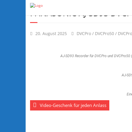
PANASONIC AJ-SD93 DVC
20. August 2025
DVCPro / DVCPro50 / DVCPr
AJ-SD93 Recorder für DVCPro und DVCPro50 (L
AJ-SD9
Ein
Video-Geschenk für jeden Anlass