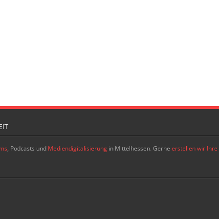
IT
ams
, Podcasts und
Mediendigitalisierung
in Mittelhessen. Gerne
erstellen wir Ih