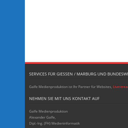
SERVICES FÜR GIESSEN / MARBURG UND BUNDESWE
Galfe Medienproduktion ist Ihr Partner für Websites,
Livestre
NEHMEN SIE MIT UNS KONTAKT AUF
Galfe Medienproduktion
Alexander Galfe,
Dipl.-Ing. (FH) Medieninformatik