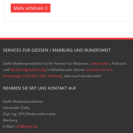
Mehr erfahren
SERVICES FÜR GIESSEN / MARBURG UND BUNDESWEIT
Galfe Medienproduktion ist Ihr Partner für Websites,
Livestreams
, Podcasts
und
Mediendigitalisierung
in Mittelhessen. Gerne
erstellen wir Ihre
Homepage in Gießen oder Marburg
, aber auch bundesweit!
NEHMEN SIE MIT UNS KONTAKT AUF
Galfe Medienproduktion
Alexander Galfe,
Dipl.-Ing. (FH) Medieninformatik
Marburg
E-Mail:
info@galfe.de