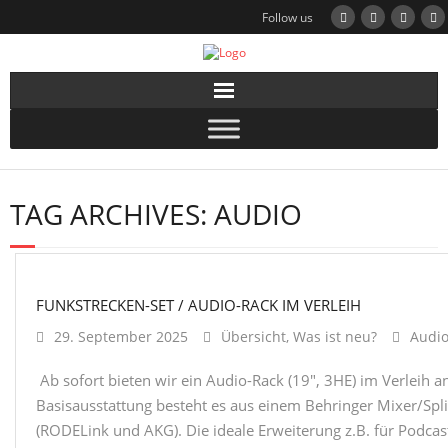
Follow us
TAG ARCHIVES:
AUDIO
FUNKSTRECKEN-SET / AUDIO-RACK IM VERLEIH
29. September 2025
Übersicht
,
Was ist neu?
Audi
Ab sofort bieten wir ein Audio-Rack (19″, 3HE) im Verleih a
Basisausstattung besteht es aus einem Behringer Mixer/Spli
(RODELink und AKG). Die ideale Erweiterung z.B. für Podca