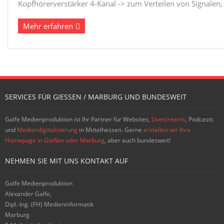
Kopfhörerverstärker 4-Kanal -> zum Verteilen von Signalen, 
Mehr erfahren
SERVICES FÜR GIESSEN / MARBURG UND BUNDESWEIT
Galfe Medienproduktion ist Ihr Partner für Websites,
Livestreams
, Podcasts
und
Mediendigitalisierung
in Mittelhessen. Gerne
erstellen wir Ihre
Homepage in Gießen oder Marburg
, aber auch bundesweit!
NEHMEN SIE MIT UNS KONTAKT AUF
Galfe Medienproduktion
Alexander Galfe,
Dipl.-Ing. (FH) Medieninformatik
Marburg