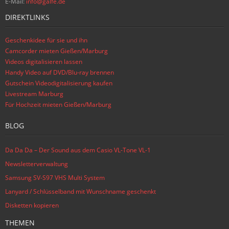
E-Mail:
info@galfe.de
DIREKTLINKS
Geschenkidee für sie und ihn
Camcorder mieten Gießen/Marburg
Videos digitalisieren lassen
Handy Video auf DVD/Blu-ray brennen
Gutschein Videodigitalisierung kaufen
Livestream Marburg
Für Hochzeit mieten Gießen/Marburg
BLOG
Da Da Da – Der Sound aus dem Casio VL-Tone VL-1
Newsletterverwaltung
Samsung SV-S97 VHS Multi System
Lanyard / Schlüsselband mit Wunschname geschenkt
Disketten kopieren
THEMEN