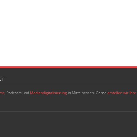
IT
ams
, Podcasts und
Mediendigitalisierung
in Mittelhessen. Gerne
erstellen wir Ih