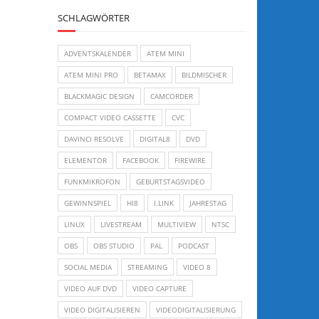
SCHLAGWÖRTER
ADVENTSKALENDER
ATEM MINI
ATEM MINI PRO
BETAMAX
BILDMISCHER
BLACKMAGIC DESIGN
CAMCORDER
COMPACT VIDEO CASSETTE
CVC
DAVINCI RESOLVE
DIGITAL8
DVD
ELEMENTOR
FACEBOOK
FIREWIRE
FUNKMIKROFON
GEBURTSTAGSVIDEO
GEWINNSPIEL
HI8
I.LINK
JAHRESTAG
LINUX
LIVESTREAM
MULTIVIEW
NTSC
OBS
OBS STUDIO
PAL
PODCAST
SOCIAL MEDIA
STREAMING
VIDEO 8
VIDEO AUF DVD
VIDEO CAPTURE
VIDEO DIGITALISIEREN
VIDEODIGITALISIERUNG