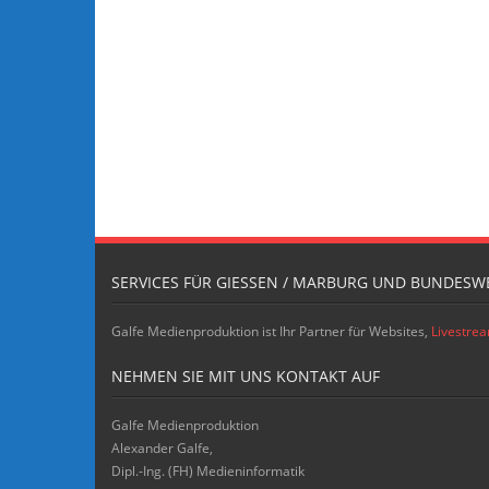
SERVICES FÜR GIESSEN / MARBURG UND BUNDESWE
Galfe Medienproduktion ist Ihr Partner für Websites,
Livestre
NEHMEN SIE MIT UNS KONTAKT AUF
Galfe Medienproduktion
Alexander Galfe,
Dipl.-Ing. (FH) Medieninformatik