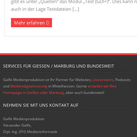
gibt es unter „Quellen“ das Modul „Text (GDI+)“. Dies kann 
auch in der Lage Textdateien […]
Mehr erfahren
SERVICES FÜR GIESSEN / MARBURG UND BUNDESWEIT
Galfe Medienproduktion ist Ihr Partner für Websites,
Livestreams
, Podcasts
und
Mediendigitalisierung
in Mittelhessen. Gerne
erstellen wir Ihre
Homepage in Gießen oder Marburg
, aber auch bundesweit!
NEHMEN SIE MIT UNS KONTAKT AUF
Galfe Medienproduktion
Alexander Galfe,
Dipl.-Ing. (FH) Medieninformatik