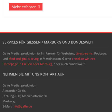
Mehr erfahren
SERVICES FÜR GIESSEN / MARBURG UND BUNDESWEIT
Galfe Medienproduktion ist Ihr Partner für Websites,
Livestreams
, Podcasts
und
Mediendigitalisierung
in Mittelhessen. Gerne
erstellen wir Ihre
Homepage in Gießen oder Marburg
, aber auch bundesweit!
NEHMEN SIE MIT UNS KONTAKT AUF
Galfe Medienproduktion
Alexander Galfe,
Dipl.-Ing. (FH) Medieninformatik
Marburg
E-Mail:
info@galfe.de