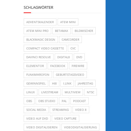
SCHLAGWÖRTER
ADVENTSKALENDER
ATEM MINI
ATEM MINI PRO
BETAMAX
BILDMISCHER
BLACKMAGIC DESIGN
CAMCORDER
COMPACT VIDEO CASSETTE
CVC
DAVINCI RESOLVE
DIGITAL8
DVD
ELEMENTOR
FACEBOOK
FIREWIRE
FUNKMIKROFON
GEBURTSTAGSVIDEO
GEWINNSPIEL
HI8
I.LINK
JAHRESTAG
LINUX
LIVESTREAM
MULTIVIEW
NTSC
OBS
OBS STUDIO
PAL
PODCAST
SOCIAL MEDIA
STREAMING
VIDEO 8
VIDEO AUF DVD
VIDEO CAPTURE
VIDEO DIGITALISIEREN
VIDEODIGITALISIERUNG