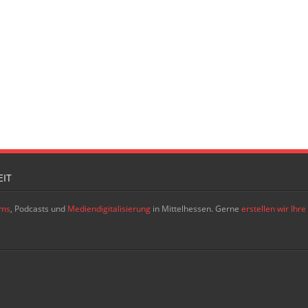
IT
ams
, Podcasts und
Mediendigitalisierung
in Mittelhessen. Gerne
erstellen wir Ih