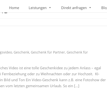
Home
Leistungen
Direkt anfragen
Blo
AG
gsvideo
,
Geschenk
,
Geschenk für Partner
,
Geschenk für
iches Video ist eine tolle Geschenkidee zu jedem Anlass – egal
ei Fernbeziehung oder zu Weihnachten oder zur Hochzeit. KI-
in Bild und Ton Ein Video-Geschenk kann z.B. eine Fotoshow der
nen vom letzten gemeinsamen Urlaub. So ein […]