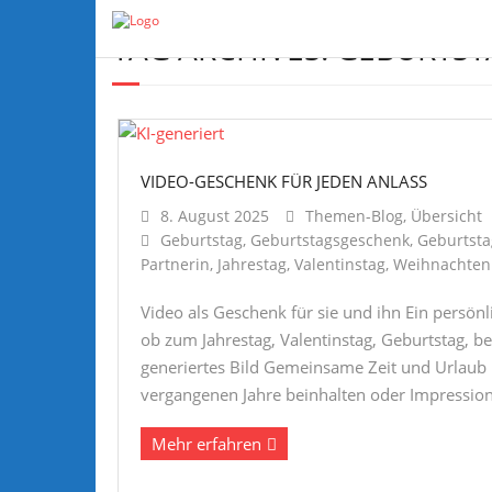
TAG ARCHIVES:
GEBURTST
VIDEO-GESCHENK FÜR JEDEN ANLASS
8. August 2025
Themen-Blog
,
Übersicht
Geburtstag
,
Geburtstagsgeschenk
,
Geburtsta
Partnerin
,
Jahrestag
,
Valentinstag
,
Weihnachten
Video als Geschenk für sie und ihn Ein persönl
ob zum Jahrestag, Valentinstag, Geburtstag, b
generiertes Bild Gemeinsame Zeit und Urlaub 
vergangenen Jahre beinhalten oder Impressio
Mehr erfahren