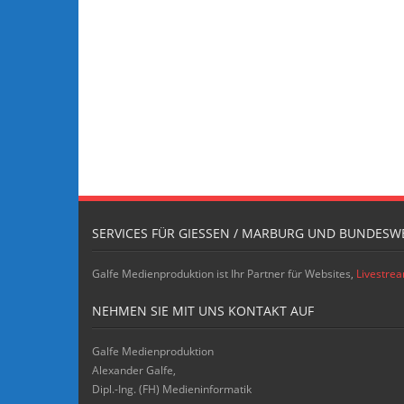
SERVICES FÜR GIESSEN / MARBURG UND BUNDESWE
Galfe Medienproduktion ist Ihr Partner für Websites,
Livestre
NEHMEN SIE MIT UNS KONTAKT AUF
Galfe Medienproduktion
Alexander Galfe,
Dipl.-Ing. (FH) Medieninformatik