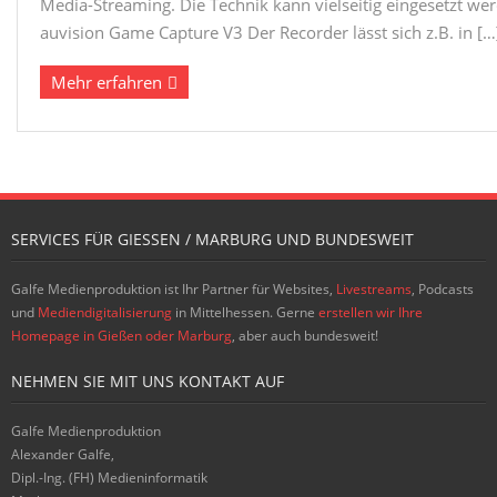
Media-Streaming. Die Technik kann vielseitig eingesetzt we
auvision Game Capture V3 Der Recorder lässt sich z.B. in […
Mehr erfahren
SERVICES FÜR GIESSEN / MARBURG UND BUNDESWEIT
Galfe Medienproduktion ist Ihr Partner für Websites,
Livestreams
, Podcasts
und
Mediendigitalisierung
in Mittelhessen. Gerne
erstellen wir Ihre
Homepage in Gießen oder Marburg
, aber auch bundesweit!
NEHMEN SIE MIT UNS KONTAKT AUF
Galfe Medienproduktion
Alexander Galfe,
Dipl.-Ing. (FH) Medieninformatik