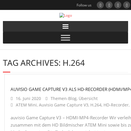
Follow us
TAG ARCHIVES:
H.264
AUVISIO GAME CAPTURE V3 ALS HD-RECORDER (HDMI/MP
16. Juni 2020
Themen-Blog
,
Übersicht
ATEM Mini
,
Auvisio Game Capture V3
,
H.264
,
HD-Recorder
,
auvisio Game Capture V3 – HDMI-MP4-Recorder Wir verleihe
zusammen mit dem HD Bildmischer ATEM Mini sowie bis zu d