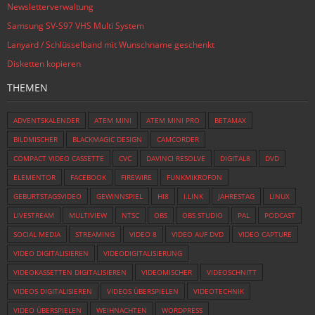
Newsletterverwaltung
Samsung SV-S97 VHS Multi System
Lanyard / Schlüsselband mit Wunschname geschenkt
Disketten kopieren
THEMEN
ADVENTSKALENDER
ATEM MINI
ATEM MINI PRO
BETAMAX
BILDMISCHER
BLACKMAGIC DESIGN
CAMCORDER
COMPACT VIDEO CASSETTE
CVC
DAVINCI RESOLVE
DIGITAL8
DVD
ELEMENTOR
FACEBOOK
FIREWIRE
FUNKMIKROFON
GEBURTSTAGSVIDEO
GEWINNSPIEL
HI8
I.LINK
JAHRESTAG
LINUX
LIVESTREAM
MULTIVIEW
NTSC
OBS
OBS STUDIO
PAL
PODCAST
SOCIAL MEDIA
STREAMING
VIDEO 8
VIDEO AUF DVD
VIDEO CAPTURE
VIDEO DIGITALISIEREN
VIDEODIGITALISIERUNG
VIDEOKASSETTEN DIGITALISIEREN
VIDEOMISCHER
VIDEOSCHNITT
VIDEOS DIGITALISIEREN
VIDEOS ÜBERSPIELEN
VIDEOTECHNIK
VIDEO ÜBERSPIELEN
WEIHNACHTEN
WORDPRESS