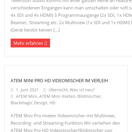
Television Studio kommt mit einer ganzen Reihe an Feature
verschiedenen Eingängen kann man umschalten oder soft ü
4x SDI und 4x HDMI) 3 Programmausgänge (2x SDI, 1x HDMI)
Beamer, Streaming etc. 2x Multiview (1x SDI und 1x HDMI)
(Gerät besitzt keinen […]
Mehr erfahren
ATEM MINI PRO HD VIDEOMISCHER IM VERLEIH
1. Juni 2021
Übersicht
,
Was ist neu?
ATEM Mini
,
ATEM Mini mieten
,
Bildmischer
,
Blackmagic Design
,
HD
ATEM Mini Pro mieten Videomischer mit Multiview,
Recording- und Streaming-Funktion Wir verleihen den
ATEM Mini Pro HD Videomischer/Bildmischer von