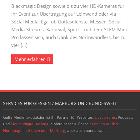
Blackmagic Design sowie bis zu vier HD-Kameras für
Ihr Event zur Übertragung auf Leinwand oder via
Social Media. Egal ob Gottesdienste, Messen, Social
Media-Streams, Karneval, Sport – mit dem ATEM Mini
Pro lassen sich, auch Dank des Normwandlers, bis zu
vier […]
Mehr erfahren
SERVICES FÜR GIESSEN / MARBURG UND BUNDESWEIT
Galfe Medienproduktion ist Ihr Partner für Websites,
Livestreams
, Podcasts
und
Mediendigitalisierung
in Mittelhessen. Gerne
erstellen wir Ihre
Homepage in Gießen oder Marburg
, aber auch bundesweit!