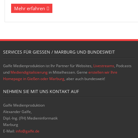
Mehr erfahren
SERVICES FÜR GIESSEN / MARBURG UND BUNDESWEIT
Galfe Medienproduktion ist Ihr Partner für Websites,
Livestreams
, Podcasts
und
Mediendigitalisierung
in Mittelhessen. Gerne
erstellen wir Ihre
Homepage in Gießen oder Marburg
, aber auch bundesweit!
NEHMEN SIE MIT UNS KONTAKT AUF
Galfe Medienproduktion
Alexander Galfe,
Dipl.-Ing. (FH) Medieninformatik
Marburg
E-Mail:
info@galfe.de