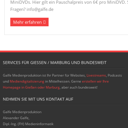
MiniDVDs. Hier gilt ein Pauschalpreis von 6€ pro MiniDVD. 
Fragen? info@galfe.de
Mehr erfahren
SERVICES FÜR GIESSEN / MARBURG UND BUNDESWEIT
Galfe Medienproduktion ist Ihr Partner für Websites,
Livestreams
, Podcasts
und
Mediendigitalisierung
in Mittelhessen. Gerne
erstellen wir Ihre
Homepage in Gießen oder Marburg
, aber auch bundesweit!
NEHMEN SIE MIT UNS KONTAKT AUF
Galfe Medienproduktion
Alexander Galfe,
Dipl.-Ing. (FH) Medieninformatik