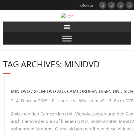
Follow us
TAG ARCHIVES:
MINIDVD
MINIDVD / 8-CM-DVD AUS CAMCORDERN LESEN UND SIC
4. Februar 2025
Übersicht
,
Was ist neu?
8-cm-DVD
Zwischen den Camcordern mit Videokassetten und den Camc
auch Camcorder die auf kleinen DVDs, sogenannten MiniDV
aufnehmen konnten. Gerne sichern wir Ihnen diese Videos