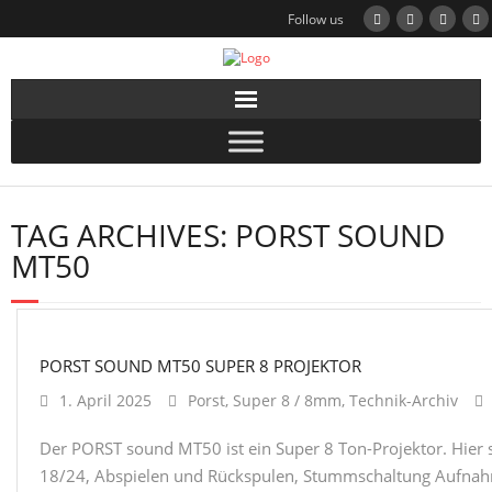
Follow us
TAG ARCHIVES:
PORST SOUND
MT50
PORST SOUND MT50 SUPER 8 PROJEKTOR
1. April 2025
Porst
,
Super 8 / 8mm
,
Technik-Archiv
Der PORST sound MT50 ist ein Super 8 Ton-Projektor. Hier 
18/24, Abspielen und Rückspulen, Stummschaltung Aufnah