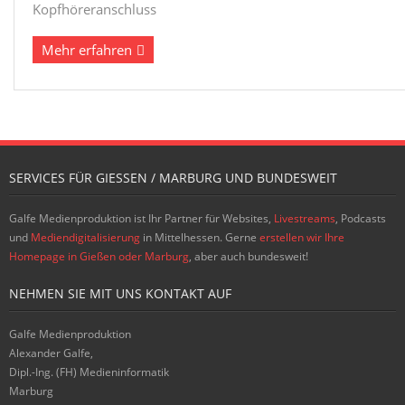
Kopfhöreranschluss
Mehr erfahren
SERVICES FÜR GIESSEN / MARBURG UND BUNDESWEIT
Galfe Medienproduktion ist Ihr Partner für Websites,
Livestreams
, Podcasts
und
Mediendigitalisierung
in Mittelhessen. Gerne
erstellen wir Ihre
Homepage in Gießen oder Marburg
, aber auch bundesweit!
NEHMEN SIE MIT UNS KONTAKT AUF
Galfe Medienproduktion
Alexander Galfe,
Dipl.-Ing. (FH) Medieninformatik
Marburg