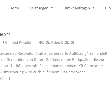
Home
Leistungen
Direkt anfragen
Blo
I8 XR?
Extended Resolution
,
Hi8 XR
,
Video 8 XR
,
XR
Extended Resolution“, also „verbesserte Auflösung“. Es handelt
eue Generation von 8-mm-Geräten, deren Bildqualität die von
ls auch Hi8) übertraff. So soll man mit einem XR-Camcorder
XR-Aufzeichnung wird auch auf einem XR-Camcorder
uf […]