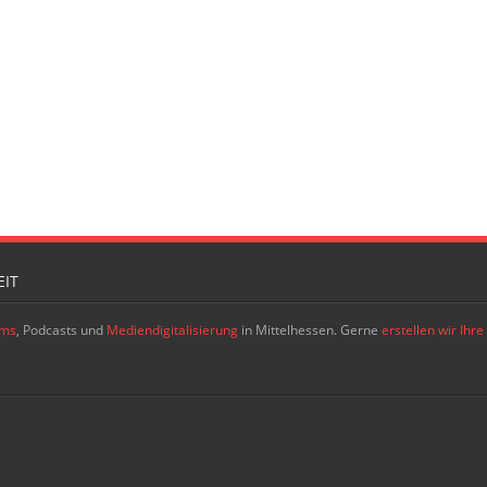
IT
ams
, Podcasts und
Mediendigitalisierung
in Mittelhessen. Gerne
erstellen wir Ih