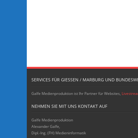
SERVICES FÜR GIESSEN / MARBURG UND BUNDESWE
Galfe Medienproduktion ist Ihr Partner für Websites,
Livestre
NEHMEN SIE MIT UNS KONTAKT AUF
Galfe Medienproduktion
Alexander Galfe,
Dipl.-Ing. (FH) Medieninformatik