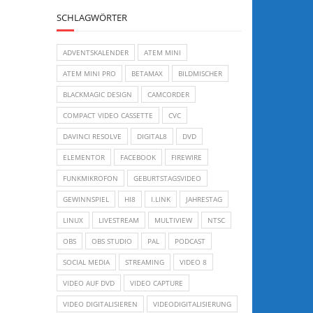
SCHLAGWÖRTER
ADVENTSKALENDER
ATEM MINI
ATEM MINI PRO
BETAMAX
BILDMISCHER
BLACKMAGIC DESIGN
CAMCORDER
COMPACT VIDEO CASSETTE
CVC
DAVINCI RESOLVE
DIGITAL8
DVD
ELEMENTOR
FACEBOOK
FIREWIRE
FUNKMIKROFON
GEBURTSTAGSVIDEO
GEWINNSPIEL
HI8
I.LINK
JAHRESTAG
LINUX
LIVESTREAM
MULTIVIEW
NTSC
OBS
OBS STUDIO
PAL
PODCAST
SOCIAL MEDIA
STREAMING
VIDEO 8
VIDEO AUF DVD
VIDEO CAPTURE
VIDEO DIGITALISIEREN
VIDEODIGITALISIERUNG