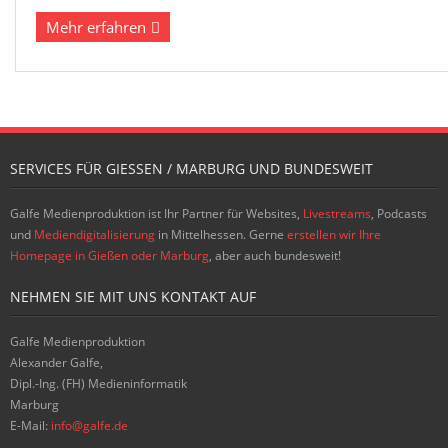
Mehr erfahren
SERVICES FÜR GIESSEN / MARBURG UND BUNDESWEIT
Galfe Medienproduktion ist Ihr Partner für Websites,
Livestreams
, Podcasts
und
Mediendigitalisierung
in Mittelhessen. Gerne
erstellen wir Ihre
Homepage in Gießen oder Marburg
, aber auch bundesweit!
NEHMEN SIE MIT UNS KONTAKT AUF
Galfe Medienproduktion
Alexander Galfe,
Dipl.-Ing. (FH) Medieninformatik
Marburg
E-Mail:
info@galfe.de