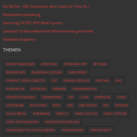
Da Da Da – Der Sound aus dem Casio VL-Tone VL-1
Newsletterverwaltung
Samsung SV-S97 VHS Multi System
Lanyard / Schlüsselband mit Wunschname geschenkt
Disketten kopieren
THEMEN
ADVENTSKALENDER
ATEM MINI
ATEM MINI PRO
BETAMAX
BILDMISCHER
BLACKMAGIC DESIGN
CAMCORDER
COMPACT VIDEO CASSETTE
CVC
DAVINCI RESOLVE
DIGITAL8
DVD
ELEMENTOR
FACEBOOK
FIREWIRE
FUNKMIKROFON
GEBURTSTAGSVIDEO
GEWINNSPIEL
HI8
I.LINK
JAHRESTAG
LINUX
LIVESTREAM
MULTIVIEW
NTSC
OBS
OBS STUDIO
PAL
PODCAST
SOCIAL MEDIA
STREAMING
VIDEO 8
VIDEO AUF DVD
VIDEO CAPTURE
VIDEO DIGITALISIEREN
VIDEODIGITALISIERUNG
VIDEOKASSETTEN DIGITALISIEREN
VIDEOMISCHER
VIDEOSCHNITT