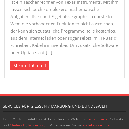
ist ein Taschenrechner von Texas Instruments. Mit ihm
lassen sich auch komplexere mathematische
Aufgaben lösen und Ergebnisse graphisch darstellen.
Wem die vorhandenen Funktionen nicht ausreichen,
der kann sich zusätzliche Programme, teils kostenlos,
aus dem Internet laden oder sogar selbst im „TI-Basic“
schreiben. Kabel im Eigenbau Um zusätzliche Software
oder Updates auf […]
Mehr erfahren
SERVICES FÜR GIESSEN / MARBURG UND BUNDESWEIT
Galfe Medienproduktion ist Ihr Partner für Websites,
Livestreams
, Podcasts
und
Mediendigitalisierung
in Mittelhessen. Gerne
erstellen wir Ihre