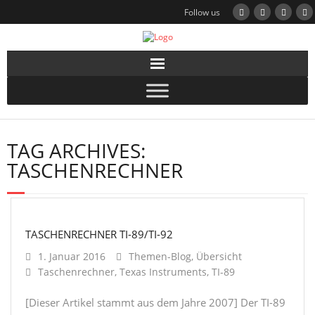
Follow us
TAG ARCHIVES:
TASCHENRECHNER
TASCHENRECHNER TI-89/TI-92
1. Januar 2016
Themen-Blog
,
Übersicht
Taschenrechner
,
Texas Instruments
,
TI-89
[Dieser Artikel stammt aus dem Jahre 2007] Der TI-89