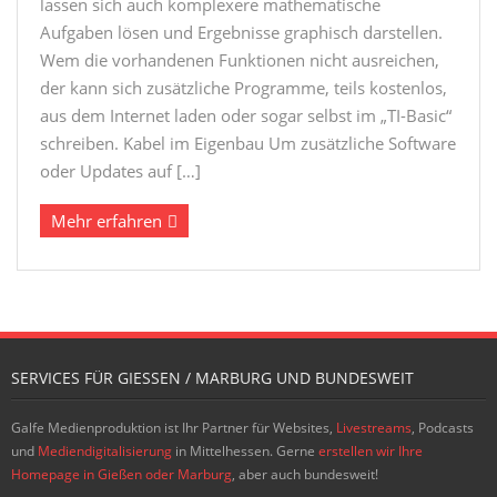
lassen sich auch komplexere mathematische
Aufgaben lösen und Ergebnisse graphisch darstellen.
Wem die vorhandenen Funktionen nicht ausreichen,
der kann sich zusätzliche Programme, teils kostenlos,
aus dem Internet laden oder sogar selbst im „TI-Basic“
schreiben. Kabel im Eigenbau Um zusätzliche Software
oder Updates auf […]
Mehr erfahren
SERVICES FÜR GIESSEN / MARBURG UND BUNDESWEIT
Galfe Medienproduktion ist Ihr Partner für Websites,
Livestreams
, Podcasts
und
Mediendigitalisierung
in Mittelhessen. Gerne
erstellen wir Ihre
Homepage in Gießen oder Marburg
, aber auch bundesweit!