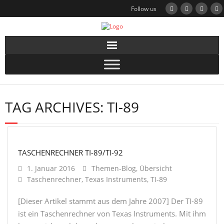
Follow us
TAG ARCHIVES:
TI-89
TASCHENRECHNER TI-89/TI-92
1. Januar 2016
Themen-Blog
,
Übersicht
Taschenrechner
,
Texas Instruments
,
TI-89
[Dieser Artikel stammt aus dem Jahre 2007] Der TI-89
ist ein Taschenrechner von Texas Instruments. Mit ihm