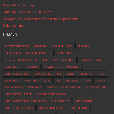
Newsletterverwaltung
Samsung SV-S97 VHS Multi System
Lanyard / Schlüsselband mit Wunschname geschenkt
Disketten kopieren
THEMEN
ADVENTSKALENDER
ATEM MINI
ATEM MINI PRO
BETAMAX
BILDMISCHER
BLACKMAGIC DESIGN
CAMCORDER
COMPACT VIDEO CASSETTE
CVC
DAVINCI RESOLVE
DIGITAL8
DVD
ELEMENTOR
FACEBOOK
FIREWIRE
FUNKMIKROFON
GEBURTSTAGSVIDEO
GEWINNSPIEL
HI8
I.LINK
JAHRESTAG
LINUX
LIVESTREAM
MULTIVIEW
NTSC
OBS
OBS STUDIO
PAL
PODCAST
SOCIAL MEDIA
STREAMING
VIDEO 8
VIDEO AUF DVD
VIDEO CAPTURE
VIDEO DIGITALISIEREN
VIDEODIGITALISIERUNG
VIDEOKASSETTEN DIGITALISIEREN
VIDEOMISCHER
VIDEOSCHNITT
VIDEOS DIGITALISIEREN
VIDEOS ÜBERSPIELEN
VIDEOTECHNIK